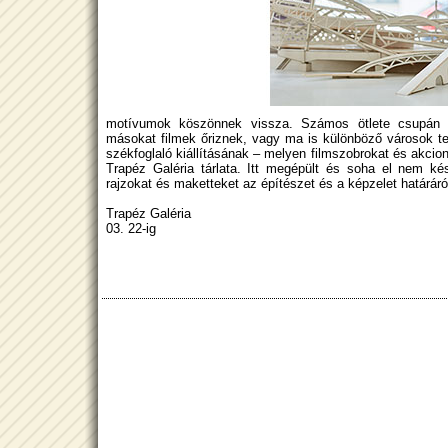
motívumok köszönnek vissza. Számos ötlete csupán n
másokat filmek őriznek, vagy ma is különböző városok ter
székfoglaló kiállításának – melyen filmszobrokat és akcioni
Trapéz Galéria tárlata. Itt megépült és soha el nem kés
rajzokat és maketteket az építészet és a képzelet határáró
Trapéz Galéria
03. 22-ig