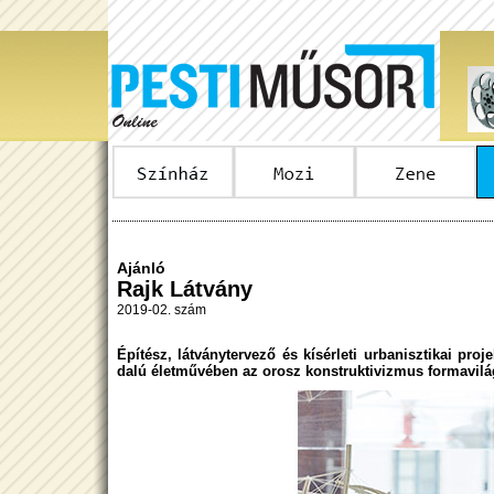
Ajánló
Rajk Látvány
2019-02. szám
Építész, látványtervező és kísérleti urbanisztikai pr
da­lú életművében az orosz konstruktivizmus formavilága